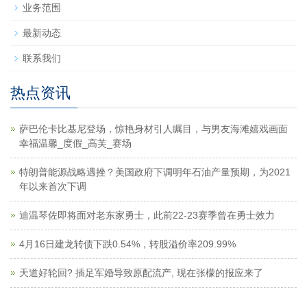
业务范围
最新动态
联系我们
热点资讯
萨巴伦卡比基尼登场，惊艳身材引人瞩目，与男友海滩嬉戏画面
幸福温馨_度假_高芙_赛场
特朗普能源战略遇挫？美国政府下调明年石油产量预期，为2021
年以来首次下调
迪温琴佐即将面对老东家勇士，此前22-23赛季曾在勇士效力
4月16日建龙转债下跌0.54%，转股溢价率209.99%
天道好轮回? 插足军婚导致原配流产, 现在张檬的报应来了