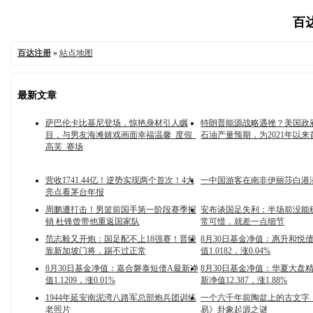
百达
百达注册
»
站点地图
最新文章
萨巴伦卡比基尼登场，惊艳身材引人瞩
特朗普能源战略遇挫？美国政
目，与男友海滩嬉戏画面幸福温馨_度假_
石油产量预期，为2021年以
高芙_赛场
营收1741.44亿！逆势实现两个首次！4大
一中国游客在南非伊丽莎白港
亮点看茅台年报
周鹏遭打击！男篮前国手第一阶段赛季报
安布谈国足失利：半场前没能
销 杜锋曾带他重返国家队
常可惜，就差一点细节
范志毅又开炮：国足配不上18强赛！晋级
8月30日基金净值：惠升和悦
靠新加坡门将，踢不过正常
值1.0182，涨0.04%
8月30日基金净值：嘉合磐泰短债A最新净
8月30日基金净值：华夏大盘
值1.1209，涨0.01%
新净值12.387，涨1.88%
1944年延安南泥湾八路军总部炮兵团训练
一个六千年前陶盆上的古文字
老照片
易》卦象起源之谜