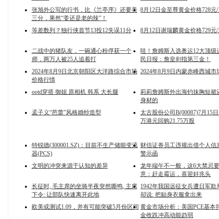
张旭外公写的行书，比《兰亭序》还要美
8月12日金至尊黄金价格728元
三分，果然“姜还是老的辣”！
等差数列？独行侠首节13投12失误11分
8月12日谢瑞麟黄金价格729元
二战中的猪队友，一碗通心粉俘获一个
哇！詹姆斯入选奥运12大顶级
师，两万人被25人追着打
民日报：詹皇剑指第三金！
2024年8月9日北京朝阳区大洋路综合市场
2024年8月9日内蒙赤峰西城
价格行情
ootd穿搭 御姐 原相机 韩系 大长腿
莉莉詹姆斯外出海钓抹胸短裙
身材的
孟子义“芭蕾”风格婚纱造型
太古股份公司B(00087)7月15日斥
万港元回购21.75万股
特锐德(300001.SZ)：目前不生产储能变流
财信证券员工违规出借个人信
器(PCS)
警示函
文明的冲突来源于认知的差异
龙年端午不一般，这6大禁忌
意：赶走霉运，喜迎好兆头
长征时, 毛主席的坐骑半夜突然嘶鸣, 主席
1942年我国远征女兵遭日军欺
下令: 让部队快速离开此地
却说: 把贴身衣服拿出来
欧美或测试1.09，并有可能突破5月份区间
黄金市场分析：美国PCE基本
金收跌冲高动能趋弱