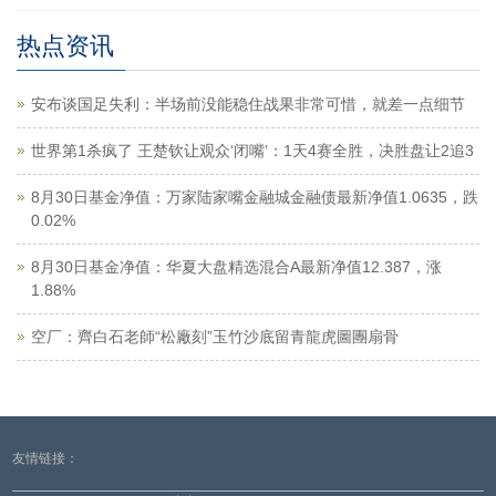
热点资讯
安布谈国足失利：半场前没能稳住战果非常可惜，就差一点细节
世界第1杀疯了 王楚钦让观众‘闭嘴’：1天4赛全胜，决胜盘让2追3
8月30日基金净值：万家陆家嘴金融城金融债最新净值1.0635，跌
0.02%
8月30日基金净值：华夏大盘精选混合A最新净值12.387，涨
1.88%
空厂：齊白石老師“松廠刻”玉竹沙底留青龍虎圖團扇骨
友情链接：