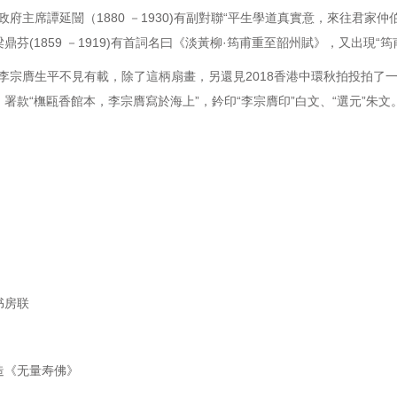
主席譚延闓（1880 －1930)有副對聯“平生學道真實意，來往君家仲
鼎芬(1859 －1919)有首詞名曰《淡黃柳·筠甫重至韶州賦》，又出現“
宗膺生平不見有載，除了這柄扇畫，另還見2018香港中環秋拍投拍了
署款“橅甌香館本，李宗膺寫於海上”，鈐印“李宗膺印”白文、“選元”朱文
书房联
造《无量寿佛》