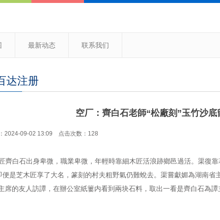
围
最新动态
联系我们
百达注册
空厂：齊白石老師“松廠刻”玉竹沙
024-09-02 13:09 点击次数：128
齊白石出身卑微，職業卑微，年輕時靠細木匠活浪跡鄉邑過活。渠復靠
即便是芝木匠享了大名，篆刻的村夫粗野氣仍難蛻去。渠嘗獻媚為湖南省
譚主席的友人訪譚，在辦公室紙簍内看到兩块石料，取出一看是齊白石為譚