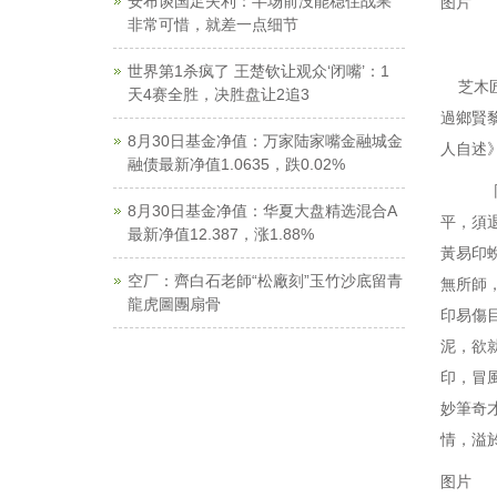
安布谈国足失利：半场前没能稳住战果
图片
非常可惜，就差一点细节
世界第1杀疯了 王楚钦让观众‘闭嘴’：1
芝木匠
天4赛全胜，决胜盘让2追3
過鄉賢黎
8月30日基金净值：万家陆家嘴金融城金
人自述》
融债最新净值1.0635，跌0.02%
同年之
8月30日基金净值：华夏大盘精选混合A
平，須
最新净值12.387，涨1.88%
黃易印
空厂：齊白石老師“松廠刻”玉竹沙底留青
無所師
龍虎圖團扇骨
印易傷
泥，欲
印，冒
妙筆奇
情，溢
图片