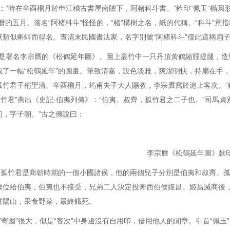
“時在辛酉榴月於申江稽古書屋南牕下，阿楮科斗書。”鈐印“佩玉”橢圓形朱
農曆的五月。落名“阿楮科斗”怪怪的，“楮”構樹之名，紙的代稱。“科斗”
狀類似蝌蚪而得名。查清末民國書法家，名字別號“阿楮科斗”僅此這柄扇
署名李宗膺的《松鶴延年圖》。圖上叢竹中一只丹頂黃鶴縮脛提腿，造
成了一幅“松鶴延年”的圖畫。筆致清嘉，設色淡雅，爽潔明快，持扇在手
孤竹君子稱聖清。辛酉榴月，筠甫夫子大人賜教，李宗膺寫於滬上客次。”鈐
“孤竹君”典出《史記·伯夷列傳》：“伯夷、叔齊，孤竹君之二子也。”司馬
初，字子朝。”古之傳說曰：
李宗膺《松鶴延年圖》款
是商朝時期的一個小國諸侯，他的兩個兒子分別是伯夷和叔齊。孤竹
讓位給伯夷，伯夷也不接受，兄弟二人決定投奔西伯侯姬昌。姬昌滅商後
首陽山，采食野菜，最終餓死。‌
寄園”很大，似是“客次”中身邊沒有自用印，借用他人的閒章。引首“佩玉”