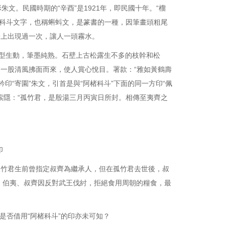
文。民國時期的“辛酉”是1921年，即民國十年。“榴
意指科斗文字，也稱蝌蚪文，是篆書的一種，因筆畫頭粗尾
子上出現過一次，讓人一頭霧水。
型生動，筆墨純熟。石壁上古松露生不多的枝幹和松
，一股清風拂面而來，使人賞心悅目。署款：“雅如黃鶴壽
印“寄園”朱文，引首是與“阿楮科斗”下面的同一方印“佩
貞索隱：“孤竹君，是殷湯三月丙寅日所封。相傳至夷齊之
印
君生前曾指定叔齊為繼承人，但在孤竹君去世後，叔
，伯夷、叔齊因反對武王伐紂，拒絕食用周朝的糧食，最
是否借用“阿楮科斗”的印亦未可知？