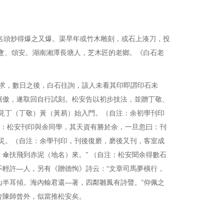
頭炒得爆之又爆。渠早年或竹木雕刻，或石上湊刀，投
厂、松盦、頌安。湖南湘潭長塘人，芝木匠的老鄉。《白石老
，數日之後，白石往詢，該人未看其印即謂印石未
倨傲，遂取回自行試刻。松安告以初步技法，並贈丁敬、
見丁（丁敬）黃（黃易）始入門。（自注：余初學刊印
注：松安刊印與余同學，其天資有勝於余，一旦忽曰：刊
災。（自注：余學刊印，刊後復磨，磨後又刊，客室成
傘扶飛到赤泥（地名）來。” （自注：松安聞余得數石
輕許—人，另有《贈德恂》詩云：“文章司馬夢橫行，
半耳傾。海內輸君還—著，四鄰雛鳳有詩聲。”仰佩之
，舍陳師曾外，似當推松安矣。