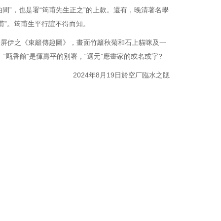
伯間”，也是署“筠甫先生正之”的上款。還有，晚清著名學
筠甫”。筠甫生平行誼不得而知。
一屏伊之《東籬傳趣圖》，畫面竹籬秋菊和石上貓咪及一
。“甌香館”是惲壽平的別署，“選元”應畫家的或名或字?
2024年8月19日於空厂臨水之牕