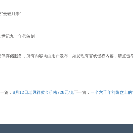
“云破月来”
上世纪九十年代篆刻
提供存储服务，所有内容均由用户发布，如发现有害或侵权内容，请点击
上一篇：
8月12日老凤祥黄金价格728元/克
下一篇：
一个六千年前陶盆上的