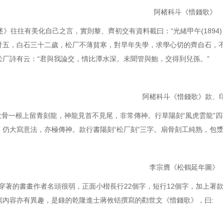
阿楮科斗《惜錢歌》
》往往有美化自己之言，實則黎、齊初交有資料載曰：“光緒甲午(1894
廿五，白石三十二歲，松厂不薄貧寒，對早年失學，求學心切的齊自石，
松厂詩有云：“君與我論交，情比潭水深。未聞管與鮑，交得到兒孫。”
阿楮科斗《惜錢歌》款、
骨一根上留青刻龍，神龍見首不見尾，非常傳神。行草陽刻“風虎雲龍”
，仍大寫意法，亦極傳神。款行書陽刻“松厂刻”三字。扇骨刻工純熟，包
李宗膺《松鶴延年圖》
著的書畫作者名頭很弱，正面小楷長行22個字，短行12個字，加上署款共
寫內容亦有異趣，是錄的乾隆進士蔣攸铦撰寫的勸世文《惜錢歌》，曰: