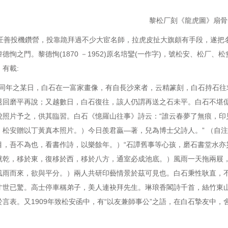
黎松厂刻《龍虎圖》扇骨
善投機鑽營，投靠跪拜過不少大宦名師，拉虎皮扯大旗頗有手段，遂把名
德恂之門。黎德恂(1870 －1952)原名培鑾(一作字)，號松安、松
有載:
某日，白石在一富家畫像，有自長沙來者，云精篆刻，白石持石往求
退回磨平再說；又越數日，白石復往，該人仍謂再送之石未平。白石不堪
蛻照片予之，供其臨習。白石《憶羅山往事》詩云：“誰云春夢了無痕，印
，松安贈以丁黃真本照片。）今日羨君贏—著，兒為博士父詩人。” （自
目，吾不為也，看書作詩，以樂餘年。）“石譚舊事等心孩，磨石書堂水亦
就乾，移於東，復移於西，移於八方，通室必成池底。）風雨一天拖兩屐，
風雨而來，欲與平分。）兩人共研印藝情景於茲可見也。白石秉性耿直，不
才世已驚。高士停車稱弟子，美人連袂拜先生。琳琅香閣詩千首，絲竹東山
於言表。又1909年致松安函中，有“以友兼師事公”之語，在白石摯友中