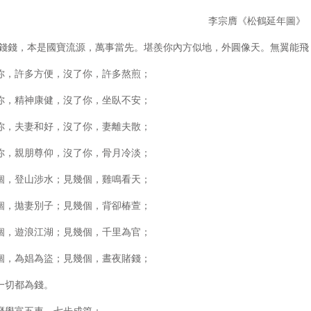
李宗膺《松鶴延年圖》
本是國寶流源，萬事當先。堪羨你內方似地，外圓像天。無翼能飛，
，許多方便，沒了你，許多熬煎；
，精神康健，沒了你，坐臥不安；
，夫妻和好，沒了你，妻離夫散；
，親朋尊仰，沒了你，骨月冷淡；
，登山涉水；見幾個，雞鳴看天；
，拋妻別子；見幾個，背卻椿萱；
，遊浪江湖；見幾個，千里為官；
，為娼為盜；見幾個，晝夜賭錢；
切都為錢。