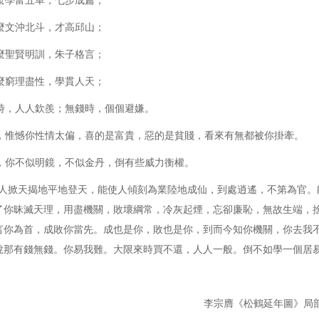
學富五車，七步成篇；
文沖北斗，才高邱山；
聖賢明訓，朱子格言；
窮理盡性，學貫人天；
，人人欽羨；無錢時，個個避嫌。
惟憾你性情太偏，喜的是富貴，惡的是貧賤，看來有無都被你掛牽。
你不似明鏡，不似金丹，倒有些威力衡權。
掀天揭地平地登天，能使人傾刻為業陸地成仙，到處逍遙，不第為官。
了你昧滅天理，用盡機關，敗壞綱常，冷灰起煙，忘卻廉恥，無故生端，
言你為首，成敗你當先。成也是你，敗也是你，到而今知你機關，你去我
說那有錢無錢。你易我難。大限來時買不還，人人一般。倒不如學一個居
李宗膺《松鶴延年圖》局