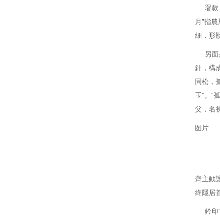
署款：
月”指
細，形
另面是
針，構
同松，
玉”。
父，名
图片
孤竹君
齊主動
終隱居
鈐印“