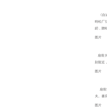
《自述
時松厂
紉，贈
图片
扇骨大
刻龍近
图片
扇骨穿
夫。書
图片