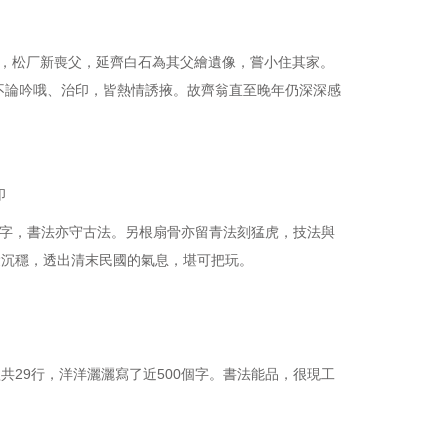
)，松厂新喪父，延齊白石為其父繪遺像，嘗小住其家。
不論吟哦、治印，皆熱情誘掖。故齊翁直至晚年仍深深感
印
四字，書法亦守古法。另根扇骨亦留青法刻猛虎，技法與
漿沉穩，透出清末民國的氣息，堪可把玩。
29行，洋洋灑灑寫了近500個字。書法能品，很現工