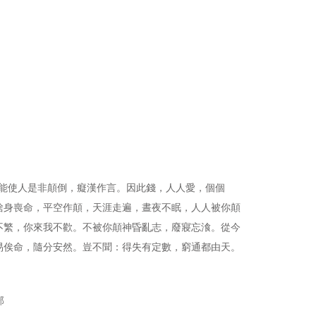
能使人是非顛倒，癡漢作言。因此錢，人人愛，個個
捨身喪命，平空作顛，天涯走遍，晝夜不眠，人人被你顛
不繁，你來我不歡。不被你顛神昏亂志，廢寢忘湌。從今
易俟命，隨分安然。豈不聞：得失有定數，窮通都由天。
部