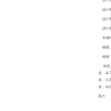
說什麼
論什麼
論什麼
講什麼
有錢時
錢錢，
錢錢，
能使人
貪。為
連。出
後，休
图片